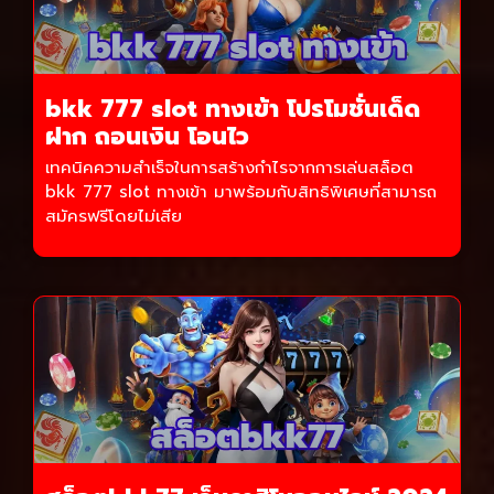
bkk 777 slot ทางเข้า โปรโมชั่นเด็ด
ฝาก ถอนเงิน โอนไว
เทคนิคความสำเร็จในการสร้างกำไรจากการเล่นสล็อต
bkk 777 slot ทางเข้า มาพร้อมกับสิทธิพิเศษที่สามารถ
สมัครฟรีโดยไม่เสีย