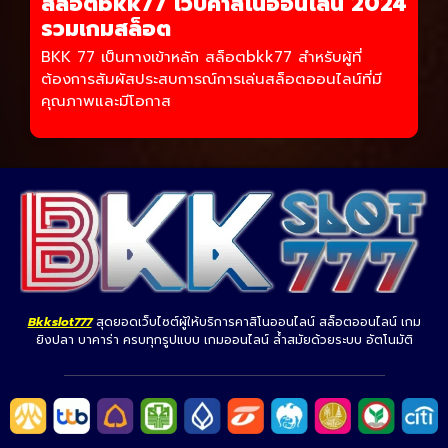
สล็อตbkk77 เว็บคาสิโนออนไลน์ 2024
รวมเกมสล็อต
BKK 77 เป็นทางเข้าหลัก สล็อตbkk77 สำหรับผู้ที่
ต้องการสัมผัสประสบการณ์การเล่นสล็อตออนไลน์ที่มี
คุณภาพและมีโอกาส
Bkkslot777
สุดยอดเว็บไซต์ผู้ให้บริการคาสิโนออนไลน์ สล็อตออนไลน์ เกม
ยิงปลา บาคาร่า ครบทุกรูปแบบ เกมออนไลน์ ล้ำสมัยด้วยระบบ อัตโนมัติ