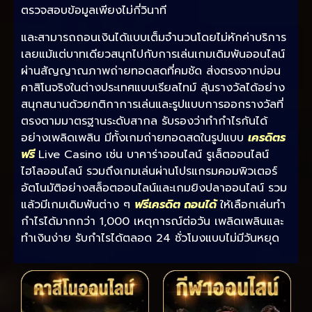
ตรวจสอบข้อมูลเพียงไม่กี่วินาที
และสามารถถอนเงินได้แบบเต็มจำนวนโดยไม่หักค่าบริการ
เลยแม้แต่บาทเดียวสนุกไปกับการเล่นเกมเดิมพันออนไลน์
ผ่านสัญญาณภาพถ่ายทอดสดที่คมชัด ส่งตรงจากบ่อน
คาสิโนจริงในต่างประเทศแบบเรียลไทม์ ลุ้นรางวัลได้อย่าง
สนุกสนานด้วยกติกาการเล่นและรูปแบบการออกรางวัลที่
ตรงตามมาตรฐานระดับสากล รับรองว่าทำกำไรกันได้
อย่างเพลิดเพลิน มีทั้งเกมถ่ายทอดสดในรูปแบบ
เครดิตร
ฟรี
Live Casino เช่น บาคาร่าออนไลน์ รูเล็ตออนไลน์
ไฮโลออนไลน์ รวมถึงเกมเล่นผ่านโปรแกรมคอมพิวเตอร์
อัตโนมัติอย่างสล็อตออนไลน์และเกมยิงปลาออนไลน์ รวม
แล้วมีเกมเดิมพันต่าง ๆ
ฟรีเครดิต ถอนได้
ให้เลือกเล่นทำ
กำไรได้มากกว่า 1,000 เหตุการณ์ต่อวัน เพลิดเพลินและ
ทำเงินง่าย รับกำไรได้ตลอด 24 ชั่วโมงแบบไม่มีวันหยุด