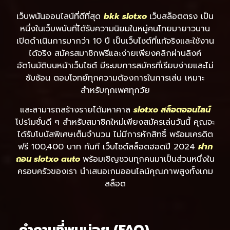
เว็บพนันออนไลน์ที่ดีที่สุด
bkk slotxo
เว็บสล็อตตรง เป็น
หนึ่งในเว็บพนันที่ได้รับความนิยมในหมู่คนไทยมายาวนาน
เปิดดำเนินการมากว่า 10 ปี เป็นเว็บไซต์ที่แท้จริงและใช้งาน
ได้จริง สมัครสมาชิกฟรีและง่ายเพียงคลิกผ่านลิงค์
อัตโนมัติบนหน้าเว็บไซต์ มีระบบการสมัครที่เรียบง่ายและไม่
ซับซ้อน ตอบโจทย์ทุกความต้องการในการเล่น เหมาะ
สำหรับทุกเพศทุกวัย
และสามารถสร้างรายได้มหาศาล
slotxo
สล็อตออนไลน์
โปรโมชั่นดี ๆ สำหรับสมาชิกใหม่เพียงสมัครเล่นวันนี้ คุณจะ
ได้รับโบนัสพิเศษเต็มจำนวน ไม่มีการหักสิทธิ์ พร้อมเครดิต
ฟรี 100,400 บาท ทันที เว็บไซต์สล็อตฮอตปี 2024
ฝาก
ถอน slotxo auto
พร้อมเชิญชวนทุกคนมาเป็นส่วนหนึ่งใน
ครอบครัวของเรา นำเสนอเกมออนไลน์คุณภาพสูงทั้งเกม
สล็อต
คำถามที่พบบ่อย (FAQ)