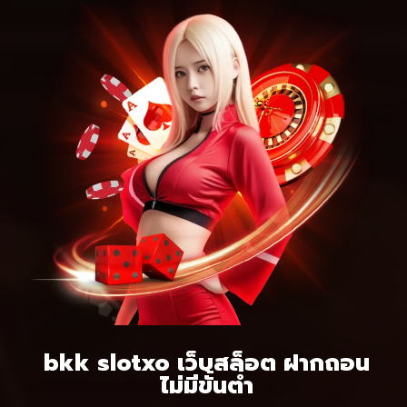
bkk slotxo เว็บสล็อต ฝากถอน
ไม่มีขั้นต่ำ