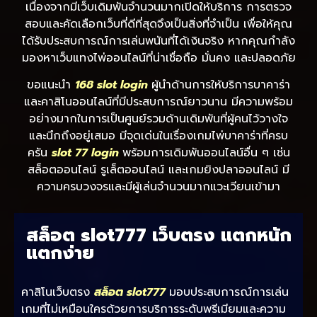
เนื่องจากมีเว็บเดิมพันจำนวนมากเปิดให้บริการ การตรวจ
สอบและคัดเลือกเว็บที่ดีที่สุดจึงเป็นสิ่งที่จำเป็น เพื่อให้คุณ
ได้รับประสบการณ์การเล่นพนันที่ได้เงินจริง หากคุณกำลัง
มองหาเว็บแทงไพ่ออนไลน์ที่น่าเชื่อถือ มั่นคง และปลอดภัย
ขอแนะนำ
168 slot login
ผู้นำด้านการให้บริการบาคาร่า
และคาสิโนออนไลน์ที่มีประสบการณ์ยาวนาน มีความพร้อม
อย่างมากในการเป็นศูนย์รวมด้านเดิมพันที่ผู้คนไว้วางใจ
และนึกถึงอยู่เสมอ มีจุดเด่นในเรื่องเกมไพ่บาคาร่าที่ครบ
ครัน
slot 77 login
พร้อมการเดิมพันออนไลน์อื่น ๆ เช่น
สล็อตออนไลน์ รูเล็ตออนไลน์ และเกมยิงปลาออนไลน์ มี
ความครบวงจรและมีผู้เล่นจำนวนมากแวะเวียนเข้ามา
สล็อต slot777 เว็บตรง แตกหนัก
แตกง่าย
คาสิโนเว็บตรง
สล็อต slot777
มอบประสบการณ์การเล่น
เกมที่ไม่เหมือนใครด้วยการบริการระดับพรีเมียมและความ