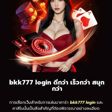
bkk777 login ดีกว่า เร็วกว่า สนุก
กว่า
การเลือกเว็บสำหรับการเล่นบาคาร่า
bkk777 login
และ
คาสิโนนั้นเป็นสิ่งสำคัญที่ต้องพิจารณาอย่างละเอียด